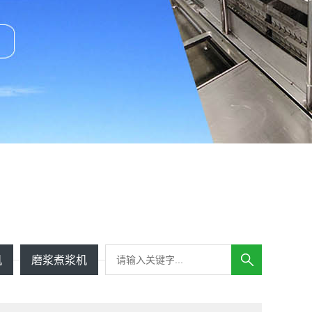
机
磨浆煮浆机