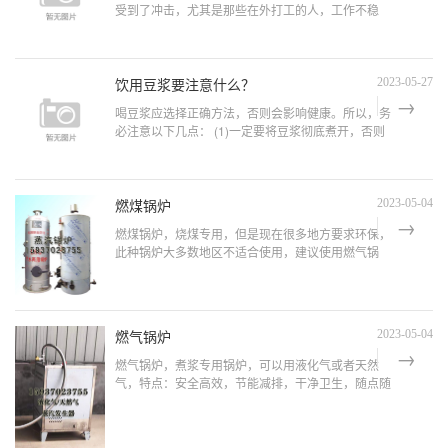
受到了冲击，尤其是那些在外打工的人，工作不稳
定、收入不稳定。2、年龄大了，可是生活压力也不
小，想要给孩子们分担点压力，可是不知道做什么
的。3、没有一技之长...
饮用豆浆要注意什么？
2023-05-27
喝豆浆应选择正确方法，否则会影响健康。所以，务
必注意以下几点： (1)一定要将豆浆彻底煮开，否则
会发生恶心、呕吐、腹泻等中毒症状。当豆浆煮至85
～90℃时，皂素因受热膨胀而产生大量气泡，易出
现“...
燃煤锅炉
2023-05-04
燃煤锅炉，烧煤专用，但是现在很多地方要求环保，
此种锅炉大多数地区不适合使用，建议使用燃气锅
炉，烧液化气天然气的，具体可以微信咨询：
13700835091
燃气锅炉
2023-05-04
燃气锅炉，煮浆专用锅炉，可以用液化气或者天然
气，特点：安全高效，节能减排，干净卫生，随点随
着，煮浆速度快！这种适合日产一千多斤黄豆的使
用，欢迎微信咨询：13700835091