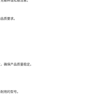
，无破碎或松散现象。
的品质要求。
。
数，确保产品质量稳定。
择耐用的型号。